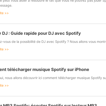
cle peut vous aider à résoudre le fait que vous ne pouvez pas jouer 
message.
uite >>
y DJ : Guide rapide pour DJ avec Spotify
ez-vous de la possibilité de DJ avec Spotify ? Nous allons vous mont
uite >>
t télécharger musique Spotify sur iPhone
hui, nous allons découvrir ici comment télécharger musique Spotify
uite >>
r MP3 Spotify: écouter Spotify sur lecteur MP3