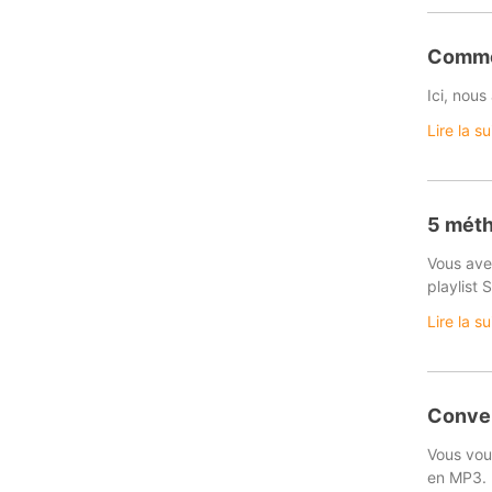
Commen
Ici, nou
Lire la s
5 méth
Vous ave
playlist 
Lire la s
Conver
Vous vou
en MP3.