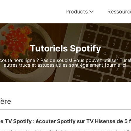
Products
Ressourc
Convertisseur Spotify
Convertir musicque Spotify en MP3
Tutoriels Spotify
Convertisseur Apple Music
oute hors ligne ? Pas de soucis! Vous pouvez utiliser Tune
Convertir Apple Music en MP3
autres trucs et astuces utiles sont également fournis ici.
Convertisseur Amazon Music
Convertir Amazon Music en MP3
Convertisseur Deezer
ière
Convertir Deezer en MP3
e TV Spotify : écouter Spotify sur TV Hisense de 5 