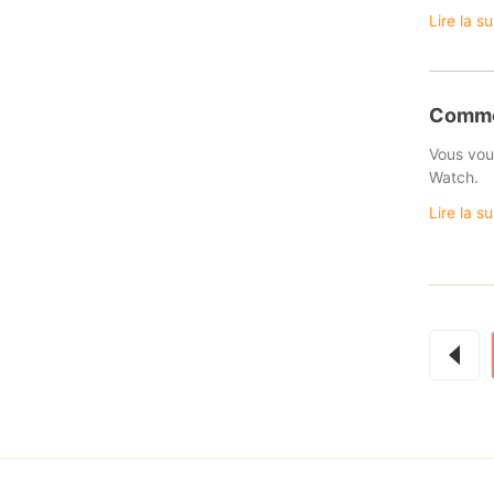
Lire la s
Commen
Vous vou
Watch.
Lire la s
Pagina
des
public