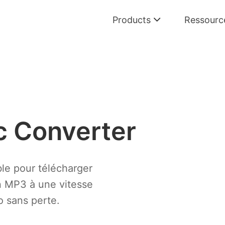
Products
Ressourc
Convertisseur Spotify
Convertir musicque Spotify en MP3
Convertisseur Apple Music
Convertir Apple Music en MP3
c Converter
Convertisseur Amazon Music
Convertir Amazon Music en MP3
Convertisseur Deezer
le pour télécharger
Convertir Deezer en MP3
n MP3 à une vitesse
o sans perte.